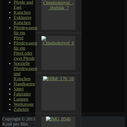
Pferde und
Esel
Kutschen
Exklusive
Kutschen
Pferdewagen
für ein
Pferd
Pferdewagen
für ein
Pferd oder
zwei Pferde
Spezielle
Pferdewagen
und
Kutschen
Handkarren
Sättel
Fahrräder
Lampen
Werkzeuge
Zubehör
Copyright © 2013
Koně pro film.